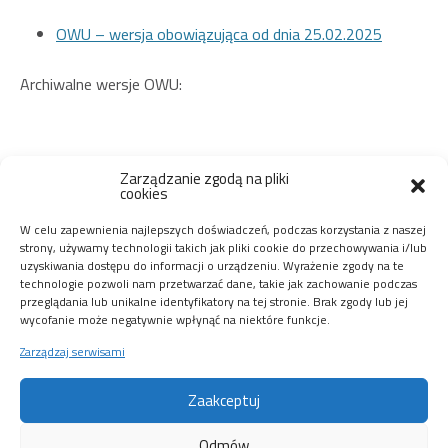
OWU – wersja obowiązująca od dnia 25.02.2025
Archiwalne wersje OWU:
Zarządzanie zgodą na pliki
cookies
W celu zapewnienia najlepszych doświadczeń, podczas korzystania z naszej
strony, używamy technologii takich jak pliki cookie do przechowywania i/lub
uzyskiwania dostępu do informacji o urządzeniu. Wyrażenie zgody na te
technologie pozwoli nam przetwarzać dane, takie jak zachowanie podczas
przeglądania lub unikalne identyfikatory na tej stronie. Brak zgody lub jej
wycofanie może negatywnie wpłynąć na niektóre funkcje.
Zarządzaj serwisami
Wynajem
Nagłośnienia
Zaakceptuj
Wynajem
Wykonanie:
Oświetlenia
Go4Media
Odmów