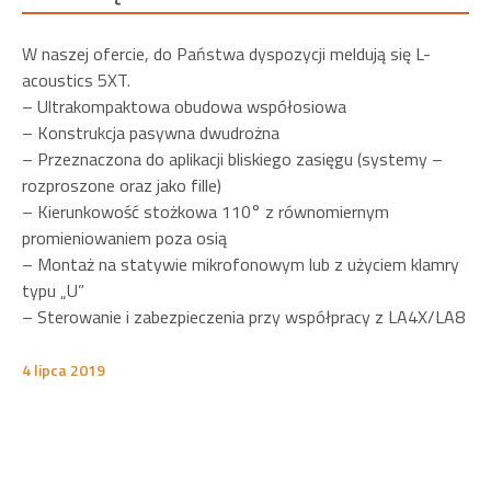
W naszej ofercie, do Państwa dyspozycji meldują się L-
acoustics 5XT.
– Ultrakompaktowa obudowa współosiowa
– Konstrukcja pasywna dwudrożna
– Przeznaczona do aplikacji bliskiego zasięgu (systemy –
rozproszone oraz jako fille)
– Kierunkowość stożkowa 110° z równomiernym
promieniowaniem poza osią
– Montaż na statywie mikrofonowym lub z użyciem klamry
typu „U”
– Sterowanie i zabezpieczenia przy współpracy z LA4X/LA8
4 lipca 2019