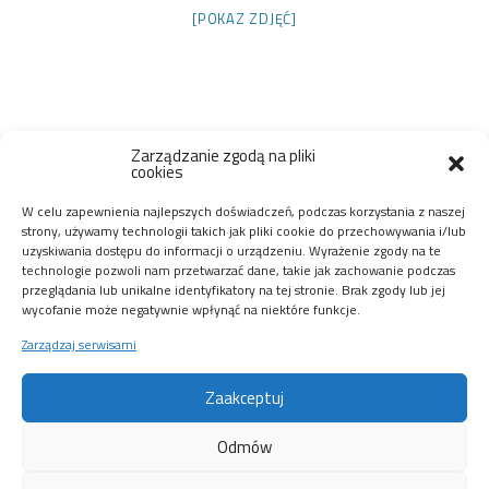
[POKAZ ZDJĘĆ]
Zarządzanie zgodą na pliki
cookies
W celu zapewnienia najlepszych doświadczeń, podczas korzystania z naszej
strony, używamy technologii takich jak pliki cookie do przechowywania i/lub
uzyskiwania dostępu do informacji o urządzeniu. Wyrażenie zgody na te
technologie pozwoli nam przetwarzać dane, takie jak zachowanie podczas
przeglądania lub unikalne identyfikatory na tej stronie. Brak zgody lub jej
wycofanie może negatywnie wpłynąć na niektóre funkcje.
Zarządzaj serwisami
Wynajem
Nagłośnienia
Zaakceptuj
Wynajem
Wykonanie:
Oświetlenia
Go4Media
Odmów
Poznań
Techniczna