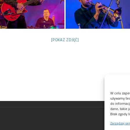
[POKAZ ZDJĘĆ]
W celu zapew
używamy tech
do informacj
dane, takie 
Brak zgody l
Zarządzaj se