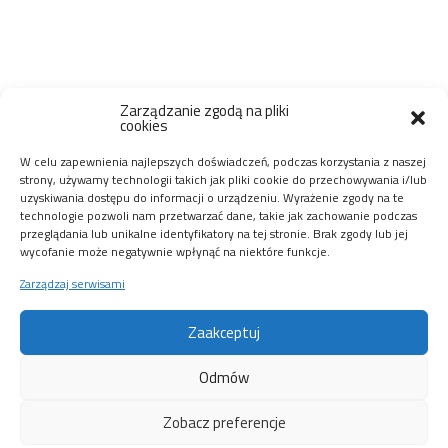
Zarządzanie zgodą na pliki
cookies
W celu zapewnienia najlepszych doświadczeń, podczas korzystania z naszej
strony, używamy technologii takich jak pliki cookie do przechowywania i/lub
uzyskiwania dostępu do informacji o urządzeniu. Wyrażenie zgody na te
technologie pozwoli nam przetwarzać dane, takie jak zachowanie podczas
przeglądania lub unikalne identyfikatory na tej stronie. Brak zgody lub jej
wycofanie może negatywnie wpłynąć na niektóre funkcje.
Zarządzaj serwisami
Wynajem
Nagłośnienia
Zaakceptuj
Wynajem
Wykonanie:
Oświetlenia
Go4Media
Odmów
Poznań
Techniczna
Obsługa Imprez
Zobacz preferencje
Ta strona wykorzystuje pliki cookie. Korzystajac ze strony wyrażasz zgode na ich